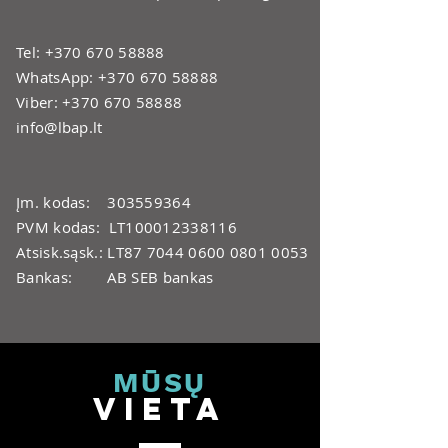
Tel:
+370 670 58888
WhatsApp:
+370 670 58888
Viber:
+370 670 58888
info@lbap.lt
Įm. kodas:
303559364
PVM kodas: LT100012338116
Atsisk.sąsk.: LT87
7044 0600 0801 0053
Bankas: AB SEB bankas
MŪ
SŲ
V
IET
A