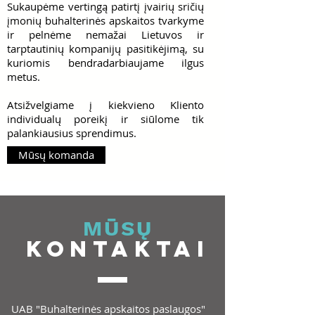
Sukaupėme vertingą patirtį įvairių sričių
įmonių buhalterinės apskaitos tvarkyme
ir pelnėme nemažai Lietuvos ir
tarptautinių kompanijų pasitikėjimą, su
kuriomis bendradarbiaujame ilgus
metus.
Atsižvelgiame į kiekvieno Kliento
individualų poreikį ir siūlome tik
palankiausius sprendimus.
Mūsų komanda
MŪSŲ
KONTAKTAI
UAB "Buhalterinės apskaitos paslaugos"