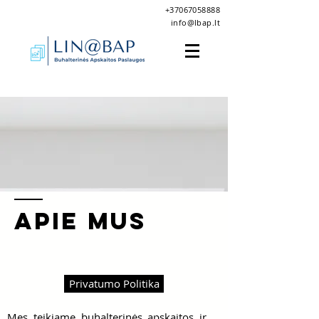
+37067058888
info@lbap.lt
TAPK KOMANDOS NARIU
APIE MUS
ABOUT US
Privatumo Politika
Mes teikiame buhalterinės apskaitos ir