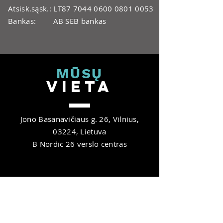
Atsisk.sąsk.: LT87
7044 0600 0801 0053
Bankas: AB SEB bankas
MŪ
SŲ
V
IET
A
Jono Basanavičiaus g. 26, Vilnius,
03224, Lietuva
B Nordic 26 verslo centras