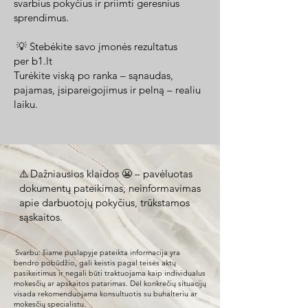
svarbius pokyčius ir priimti geresnius
sprendimus.
💡 Stebėkite savo įmonės rezultatus
per
b1.lt
Turėkite viską po ranka – sąnaudas,
pajamas, įsipareigojimus ir pelną – realiu
laiku.
⚠️ Dažniausios klaidos 😬 – pavėluotas
dokumentų pateikimas, neinformavimas
apie darbuotojų pokyčius, trūkstamos
sąskaitos.
Svarbu: šiame puslapyje pateikta informacija yra
bendro pobūdžio, gali keistis pagal teisės aktų
pasikeitimus ir negali būti traktuojama kaip individualus
mokesčių ar apskaitos patarimas. Dėl konkrečių situacijų
visada rekomenduojama konsultuotis su buhalteriu ar
mokesčių specialistu.