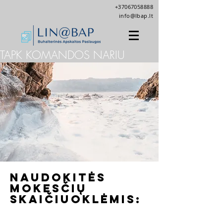
+37067058888
info@lbap.lt
TAPK KOMANDOS NARIU
Naudokitės
mokesčių
skaičiuoklėmis: