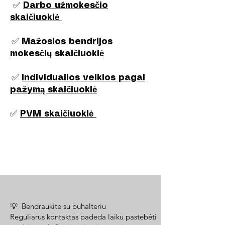
✅
Darbo užmokesčio
skaičiuoklė
✅
Mažosios bendrijos
mokesčių skaičiuoklė
✅
Individualios veiklos pagal
pažymą skaičiuoklė
✅
PVM skaičiuoklė
💡 Bendraukite su buhalteriu
Reguliarus kontaktas padeda laiku pastebėti