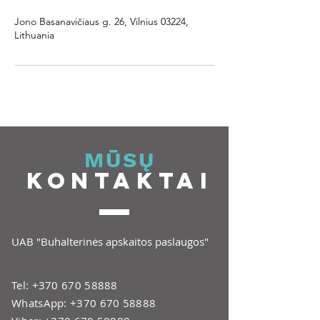
Jono Basanavičiaus g. 26, Vilnius 03224,
Lithuania
MŪSŲ
KONTAKTAI
UAB "Buhalterinės apskaitos paslaugos"
Tel:
+370 670 58888
WhatsApp:
+370 670 58888