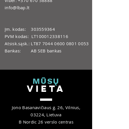
Viber:
+370 670 58888
info@lbap.lt
Įm. kodas:
303559364
PVM kodas: LT100012338116
Atsisk.sąsk.: LT87
7044 0600 0801 0053
Bankas: AB SEB bankas
MŪ
SŲ
V
IET
A
Jono Basanavičiaus g. 26, Vilnius,
03224, Lietuva
B Nordic 26 verslo centras